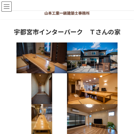
コ
ナ
ン
ビ
テ
ゲ
ン
ー
ツ
シ
宇都宮市インターパーク Ｔさんの家
へ
ョ
ス
ン
キ
に
ッ
移
プ
動