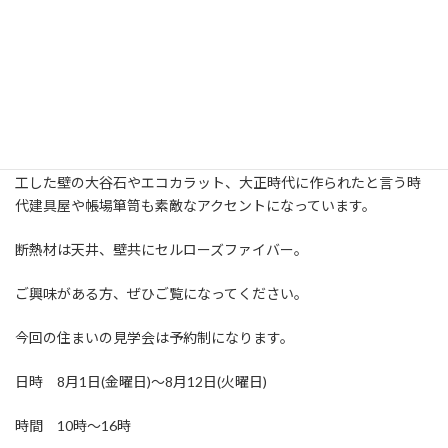
建て主様のご厚意により、住まいの完成見学会を開催いたします。
20代のご夫婦とお子様おひとりが住む平屋風の住まい。床や天井
の仕上げ材には栃木県産材の杉板を使用。建て主さんも一緒に施
工した壁の大谷石やエコカラット、大正時代に作られたと言う時
代建具屋や帳場箪笥も素敵なアクセントになっています。
断熱材は天井、壁共にセルローズファイバー。
ご興味がある方、ぜひご覧になってください。
今回の住まいの見学会は予約制になります。
日時 8月1日(金曜日)〜8月12日(火曜日)
時間 10時〜16時