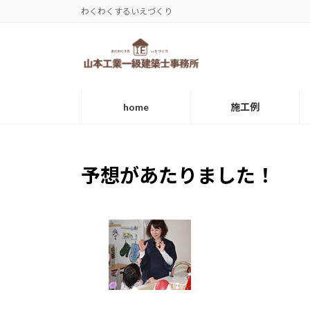
コ
ナ
わくわくするいえづくり
ン
ビ
テ
ゲ
ン
ー
ツ
シ
へ
ョ
home
施工例
ス
ン
キ
に
ッ
移
プ
動
予想があたりました！