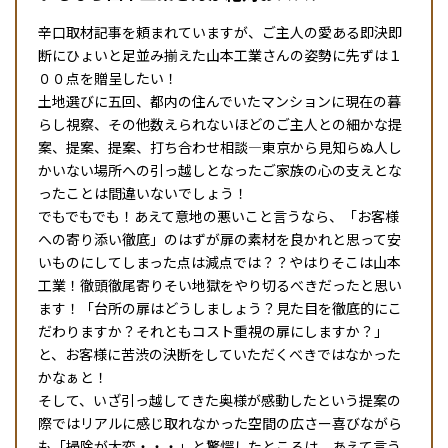
辛口取材記事を頼まれていますが、ご主人の愛ある即決即
断にひょいと足並み揃えた山本工業さんの姿勢に先ずは１
００点を贈呈したい！
土地選びに五回、都内の住んでいたマンションに現在の暮
らし視察、その他数えられないほどのご主人との細かな提
案、提案、提案、打ち合わせ相談―東京から見知らぬ人し
かいない場所への引っ越しとなったご家族の心の支えとな
ったことは間違いないでしょう！
でもでもでも！あえて意地の悪いこと言うなら、「お客様
への寄り添い徹底」のはずが扉の素材を良かれと思って安
いものにしてしまった点は減点では？？やはりそこは山本
工業！徹頭徹尾寄りそい地獄をやり切るべきだったと思い
ます！「台所の扉はどうしましょう？見た目を徹底的にこ
だわりますか？それともコスト重視の扉にしますか？」
と、お客様に苦渋の決断をしていただくべきではなかった
かなぁと！
そして、いざ引っ越してきた奥様が感動したという提案の
際ではリアルに感じ取れなかった空間の広さー喜びながら
も「掃除が大変・・・」と驚愕したところは、あえて言う