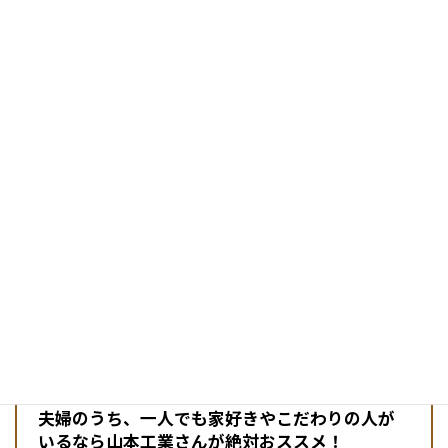
かんの「これから家を建てる人にメッセージとかいだけます
か？」
主人「こだわりたいなら、山本工業さんは絶対にお勧めしたいで
すね。調べたりするのがそんな億劫な方ではなかったので大丈夫
でしたが、あれこれと考えるのがいやだったらばお勧めできない
かも（笑）本気で相談してきますからね、山本さんは」
かんの「本気で家を建ててくださいって山本さんは言いますから
ね（笑）」
主人「はい（笑）でも、その通りでしたよ」
かんの「ありがとうございました」
インタビューを終えて
夫婦のうち、一人でも家好きやこだわりの人が
いるなら山本工業さんが絶対おススメ！